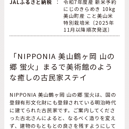
JALふるさと納税
：
令和7年度産 新米予約
にじのきらめき 10kg
美山町産 こと美山米
特別栽培米〔2025年
11月以降順次発送〕
「NIPPONIA 美山鶴ヶ岡 山の
郷 蛍火」まるで美術館のよう
な癒しの古民家ステイ
NIPPONIA 美山鶴ヶ岡 山の郷 蛍火は、国の
登録有形文化財にも登録されている明治時代
に建てられた古民家です。ご案内してくださ
った古北さんによると、なるべく造りを変え
ず、建物のもともとの良さを残すようにして