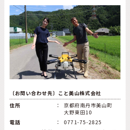
〔お問い合わせ先〕こと美山株式会社
住所
：
京都府南丹市美山町
大野東田10
電話
：
0771-75-2825