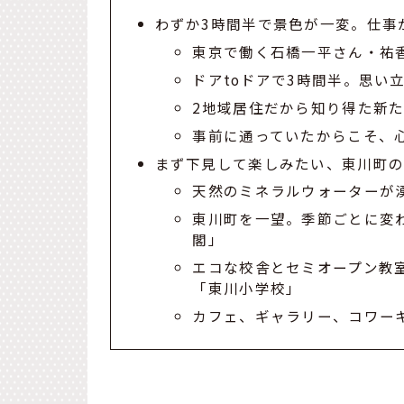
わずか3時間半で景色が一変。仕事
東京で働く石橋一平さん・祐
ドアtoドアで3時間半。思い
2地域居住だから知り得た新
事前に通っていたからこそ、
まず下見して楽しみたい、東川町
天然のミネラルウォーターが
東川町を一望。季節ごとに変
閣」
エコな校舎とセミオープン教
「東川小学校」
カフェ、ギャラリー、コワーキング