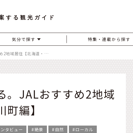
案する観光ガイド
気分で探す
特集・連載から探す
旅が暮らしに変わる。JALおすすめ2地域居住【北海道・東川町編】
。JALおすすめ2地域
川町編】
インタビュー
絶景
自然
ローカル