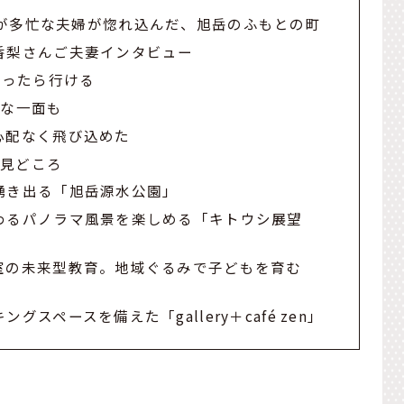
が多忙な夫婦が惚れ込んだ、旭岳のふもとの町
香梨さんご夫妻インタビュー
立ったら行ける
たな一面も
心配なく飛び込めた
の見どころ
湧き出る「旭岳源水公園」
わるパノラマ風景を楽しめる「キトウシ展望
室の未来型教育。地域ぐるみで子どもを育む
スペースを備えた「gallery＋café zen」