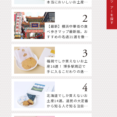
本当においしいお土産18
ツアーを探す
選
【最新】横浜中華街の食
べ歩きマップ最新版。お
すすめの名店21選を徹底
紹介！
福岡でしか買えないお土
産16選！ 博多駅周辺で
手に入るこだわりの逸品
をセレクト
北海道でしか買えないお
土産14選。道民の大定番
から知る人ぞ知る注目株
まで！