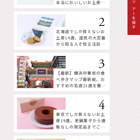
本当においしいお土産18
ツアーを探す
選
北海道でしか買えないお
土産14選。道民の大定番
から知る人ぞ知る注目株
まで！
【最新】横浜中華街の食
べ歩きマップ最新版。お
すすめの名店21選を徹底
紹介！
東京でしか買えないお土
産19選。老舗菓子から通
販なしの限定品までご紹
介