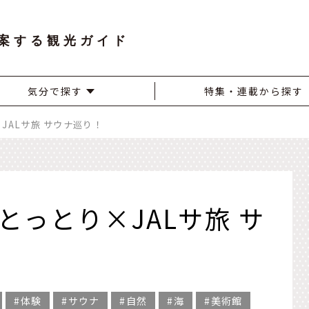
案する観光ガイド
気分で探す
特集・連載から探す
JALサ旅 サウナ巡り！
とっとり×JALサ旅 サ
体験
サウナ
自然
海
美術館