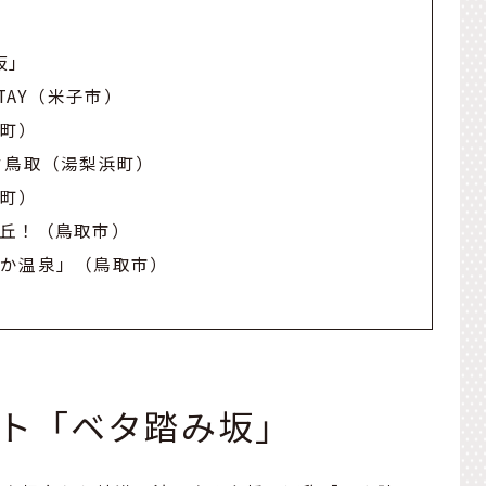
坂」
＆STAY（米子市）
浦町）
レイク鳥取（湯梨浜町）
美町）
丘！（鳥取市）
ぽか温泉」（鳥取市）
ット「ベタ踏み坂」