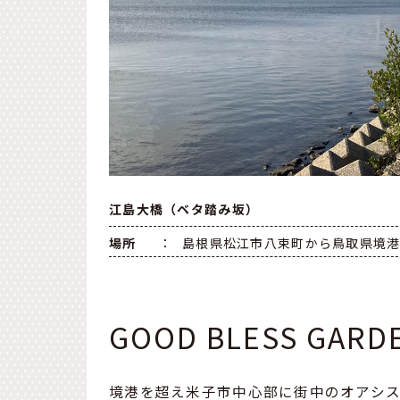
江島大橋（ベタ踏み坂）
場所
：
島根県松江市八束町から鳥取県境
GOOD BLESS GARD
境港を超え米子市中心部に街中のオアシスをコン