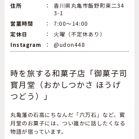
住所
：
香川県丸亀市飯野町東二34
3-1
営業時間
：
7:00～14:00
定休日
：
火曜（不定休あり）
Instagram
：
@udon448
時を旅する和菓子店「御菓子司
寳月堂（おかしつかさ ほうげ
つどう）」
丸亀藩の石高にちなんだ「六万石」など、寳
月堂のお菓子には、つい誰かに話したくなる
物語が宿っています。