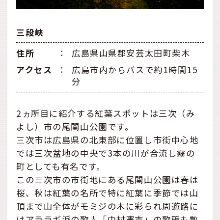
三段峡
住所
：
広島県山県郡安芸太田町柴木
アクセス
：
広島市内からバスで約1時間15
分
2ヵ所目に紹介する紅葉スポットは三次（み
よし）市の尾関山公園です。
三次市は広島県の北東部に位置し市街中心地
では三次盆地の中央で3本の川が合流し霧の
町としても有名です。
この三次市の市街地にある尾関山公園は春は
桜、秋は紅葉の名所で特に紅葉に季節では山
頂まで山全体がモミジの木に彩られ周遊路に
はアララギ派の歌人「中村憲吉」の歌碑も散