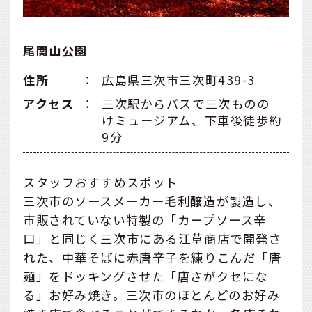
尾関山公園
住所
：
広島県三次市三次町439-3
アクセス
：
三次駅からバスで三次ものの
けミュージアム、下車後徒歩約
9分
スタッフおすすめスポット
三次市のソースメーカー毛利醸造が製造し、
市販されていない特製の「カープソース辛
口」と同じく三次市にある江草商店で開発さ
れた、中華そばに赤唐辛子を練りこんだ「唐
麺」をドッキングさせた「唐さがクセにな
る」お好み焼き。三次市のほとんどのお好み