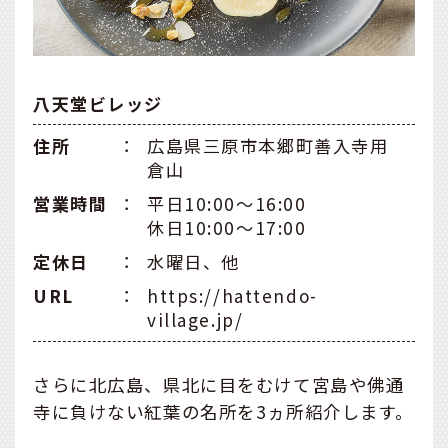
八天堂ビレッジ
住所
：
広島県三原市本郷町善入寺用
倉山
営業時間
：
平日10:00～16:00
休日10:00～17:00
定休日
：
水曜日、他
URL
：
https://hattendo-
village.jp/
さらに北広島、県北に目をむけて宮島や佛通
寺に負けない紅葉の名所を3ヵ所紹介します。