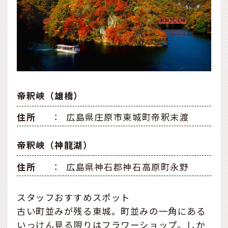
帝釈峡（雄橋）
住所
：
広島県庄原市東城町帝釈末渡
帝釈峡（神龍湖）
住所
：
広島県神石郡神石高原町永野
スタッフおすすめスポット
古い町並みが残る東城。町並みの一角にある
いっけん見る限りはフラワーショップ。しか