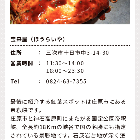
宝来屋（ほうらいや）
住所
：
三次市十日市中3-14-30
営業時間
：
11:30～14:00
18:00～23:30
Tel
：
0824-63-7355
最後に紹介する紅葉スポットは庄原市にある
帝釈峡です。
庄原市と神石高原町にまたがる国定公園帝釈
峡。全長約18Kmの峡谷で国の名勝にも指定
されている景勝地です。石灰岩台地が深く浸