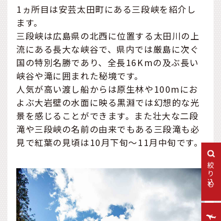
1ヵ所目は安芸太田町にある三段峡を紹介し
ます。
三段峡は広島県の北西に位置する太田川の上
流にある長大な峡谷で、県内では厳島に次ぐ
国の特別名勝であり、全長16Kmの及ぶ長い
峡谷や滝に囲まれた秘境です。
人気が高い渡し船からは原生林や100mにお
よぶ大岩壁の水面に映る黒淵では幻想的な光
景を感じることができます。また壮大な二段
滝や三段峡の名前の由来でもある三段滝も必
見で紅葉の見頃は10月下旬～11月中旬です。
絞り込む