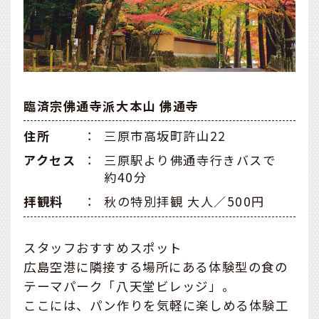
臨済宗佛通寺派大本山 佛通寺
住所
：
三原市高坂町許山22
アクセス
：
三原駅より佛通寺行きバスで
約40分
拝観料
：
秋の特別拝観 大人／500円
スタッフおすすめスポット
広島空港に隣接する場所にある体験型の食の
テーマパーク「八天堂ビレッジ」。
ここには、パン作りを気軽に楽しめる体験工