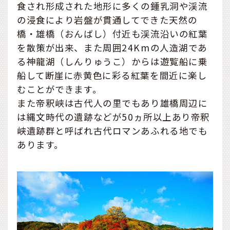
食され形成された地形に多くの鍾乳洞や渓流
の浸食により岩盤が貫通してできた天然の
橋・雄橋（おんばし）付近も渓流沿いの紅葉
を散策が出来、また周囲24Kmの人造湖であ
る神龍湖（しんりゅうこ）からは遊覧船に乗
船して断崖に赤黄色に彩る紅葉を間近に楽し
むことができます。
また帝釈峡は古代人の里でもあり雄橋周辺に
は縄文時代の遺跡などが50ヵ所以上あり帝釈
峡遺跡群と呼ばれ古代ロマンあふれる地でも
あります。