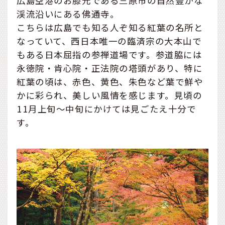
広島空港のお膝元である三原市の自然豊かな
渓流沿いにある佛通寺。
こちらは広島でも知る人ぞ知る紅葉の名所と
なっていて、西日本唯一の臨済宗の大本山で
もある日本屈指の参禅道場です。参道脇には
永徳院・肯心院・正法院の塔頭があり、特に
紅葉の頃は、赤色、黄色、朱色など葉で鮮や
かに彩られ、美しい風情を感じます。見頃の
11月上旬～中旬にかけては見ごたえ十分で
す。