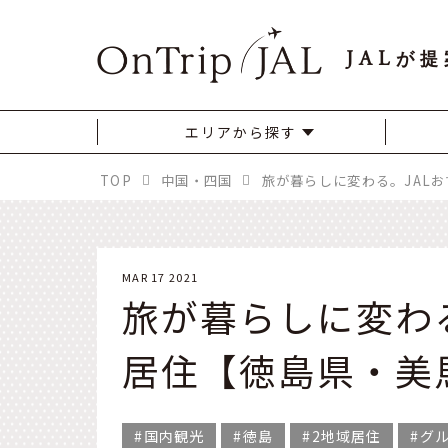
JAL
が提
エリアから探す
TOP
中国・四国
MAR 17 2021
旅が暮らしに変わる
居住【徳島県・美
国内観光
徳島
2地域居住
グ