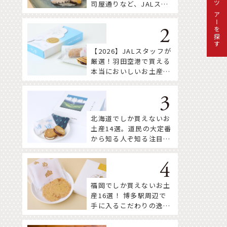
司屋通りなど、JALスタ
ツアーを探す
ッフ推薦店はここ！
【2026】JALスタッフが
厳選！羽田空港で買える
本当においしいお土産18
選
北海道でしか買えないお
土産14選。道民の大定番
から知る人ぞ知る注目株
まで！
福岡でしか買えないお土
産16選！ 博多駅周辺で
手に入るこだわりの逸品
をセレクト