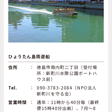
ひょうたん島周遊船
住所
：
徳島市南内町二丁目（受付場
所：新町川水際公園ボートハ
ウス前）
Tel.
：
090-3783-2084（NPO法人
新町川を守る会）
営業時間
：
通年：11時から40分毎（最終
便15時40分出航）、7月～8