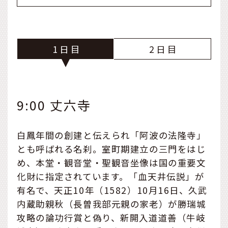
1
2
9:00 丈六寺
白鳳年間の創建と伝えられ「阿波の法隆寺」
とも呼ばれる名刹。室町期建立の三門をはじ
め、本堂・観音堂・聖観音坐像は国の重要文
化財に指定されています。「血天井伝説」が
有名で、天正10年（1582）10月16日、久武
内蔵助親秋（長曽我部元親の家老）が勝瑞城
攻略の論功行賞と偽り、新開入道道善（牛岐