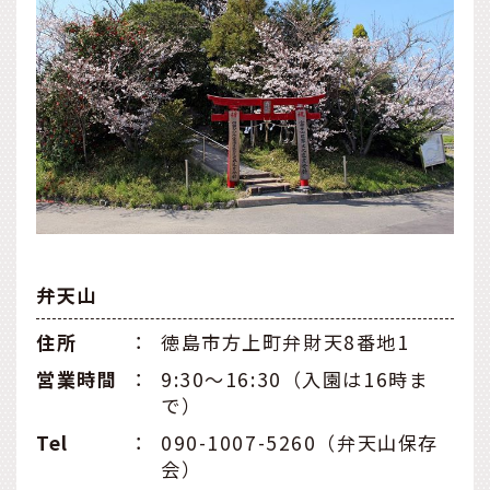
弁天山
住所
：
徳島市方上町弁財天8番地1
営業時間
：
9:30～16:30（入園は16時ま
で）
Tel
：
090-1007-5260（弁天山保存
会）