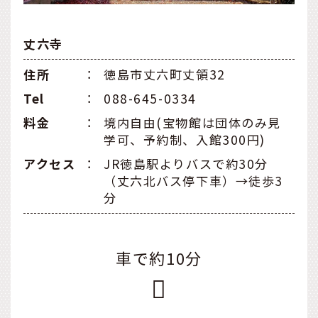
丈六寺
住所
：
徳島市丈六町丈領32
Tel
：
088-645-0334
料金
：
境内自由(宝物館は団体のみ見
学可、予約制、入館300円)
アクセス
：
JR徳島駅よりバスで約30分
（丈六北バス停下車）→徒歩3
分
車で約10分