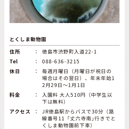
とくしま動物園
住所
：
徳島市渋野町入道22-1
Tel
：
088-636-3215
休日
：
毎週月曜日（月曜日が祝日の
場合はその翌日）、年末年始1
2月29日～1月1日
料金
：
入園料 大人510円（中学生以
下は無料）
アクセス
：
JR徳島駅からバスで30分（路
線番号11「丈六寺南｣行きでと
くしま動物園前下車）