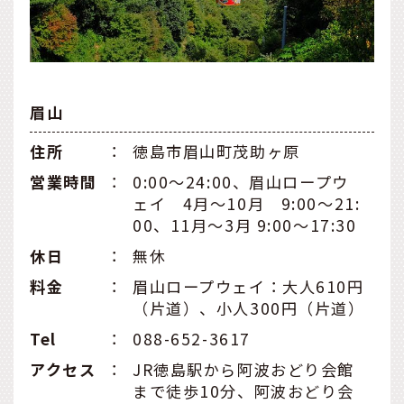
眉山
住所
：
徳島市眉山町茂助ヶ原
営業時間
：
0:00～24:00、眉山ロープウ
ェイ 4月～10月 9:00～21:
00、11月～3月 9:00～17:30
休日
：
無休
料金
：
眉山ロープウェイ：大人610円
（片道）、小人300円（片道）
Tel
：
088-652-3617
アクセス
：
JR徳島駅から阿波おどり会館
まで徒歩10分、阿波おどり会