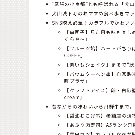
“尾張の小京都”とも呼ばれる「犬
犬山城下町のおすすめ食べ歩きマ
SNS映え必至！カラフルでかわい
【串団子】見た目も味も楽し
くらや～」
【フルーツ飴】ハートがちりば
COFFE」
【紫いもシェイク】まるで“飲
【バウムクーヘン串】自家製米
町プラザ」
【クラフトアイス】卵・白砂糖
cream」
昔ながらの味わいから飛騨牛まで。
【醤油おこげ串】老舗店の漬物
【あぶり肉寿司】A5ランク
【華串カツ】カラフルな衣が