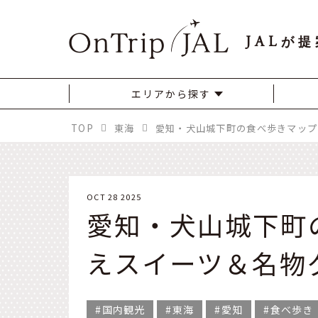
JAL
が提
エリアから探す
TOP
東海
OCT 28 2025
愛知・犬山城下町
えスイーツ＆名物
国内観光
東海
愛知
食べ歩き