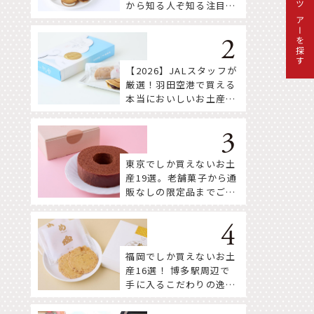
から知る人ぞ知る注目株
ツアーを探す
まで！
【2026】JALスタッフが
厳選！羽田空港で買える
本当においしいお土産18
選
東京でしか買えないお土
産19選。老舗菓子から通
販なしの限定品までご紹
介
福岡でしか買えないお土
産16選！ 博多駅周辺で
手に入るこだわりの逸品
をセレクト