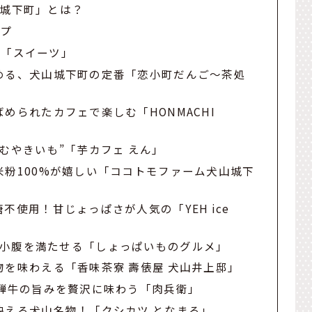
山城下町」とは？
ップ
い「スイーツ」
める、犬山城下町の定番「恋小町だんご〜茶処
められたカフェで楽しむ「HONMACHI
むやきいも”「芋カフェ えん」
粉100%が嬉しい「ココトモファーム犬山城下
不使用！甘じょっぱさが人気の「YEH ice
小腹を満たせる「しょっぱいものグルメ」
を味わえる「香味茶寮 壽俵屋 犬山井上邸」
飛騨牛の旨みを贅沢に味わう「肉兵衛」
映える犬山名物！「クシカツ となまる」