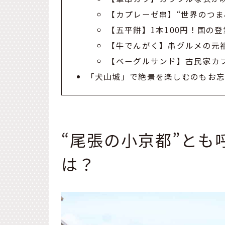
【カプレーゼ串】“世界のつまみ
【五平餅】1本100円！国の
【牛でんがく】串グルメの元
【ベーグルサンド】古民家カフ
「犬山城」で絶景を楽しむのもお
“尾張の小京都”とも
は？