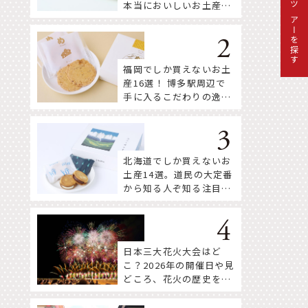
本当においしいお土産18
ツアーを探す
選
福岡でしか買えないお土
産16選！ 博多駅周辺で
手に入るこだわりの逸品
をセレクト
北海道でしか買えないお
土産14選。道民の大定番
から知る人ぞ知る注目株
まで！
日本三大花火大会はど
こ？2026年の開催日や見
どころ、花火の歴史を知
って深く楽しもう。