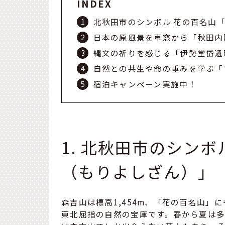
INDEX
北秋田市のシンボル 花の百名山
日本の原風景を車窓から「秋田内
縄文の祈りを感じる「伊勢堂岱遺
自然との共生や命の重みを学ぶ「
宿泊キャンペーン実施中！
1. 北秋田市のシン
（もりよしざん）」
森吉山は標高1,454m、「花の百名山
東北屈指の自然の宝庫です。春から夏は