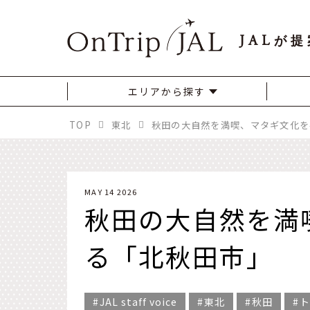
JAL
が提
エリアから探す
TOP
東北
秋田の大自然を満喫、マタギ文化を
MAY 14 2026
秋田の大自然を満
る「北秋田市」
JAL staff voice
東北
秋田
ト