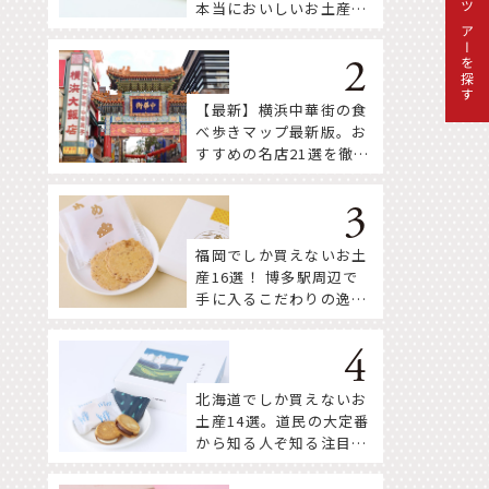
本当においしいお土産18
ツアーを探す
選
【最新】横浜中華街の食
べ歩きマップ最新版。お
すすめの名店21選を徹底
紹介！
福岡でしか買えないお土
産16選！ 博多駅周辺で
手に入るこだわりの逸品
をセレクト
北海道でしか買えないお
土産14選。道民の大定番
から知る人ぞ知る注目株
まで！