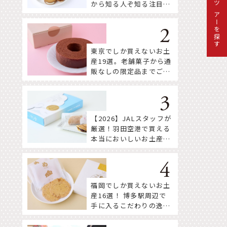
から知る人ぞ知る注目株
ツアーを探す
まで！
東京でしか買えないお土
産19選。老舗菓子から通
販なしの限定品までご紹
介
【2026】JALスタッフが
厳選！羽田空港で買える
本当においしいお土産18
選
福岡でしか買えないお土
産16選！ 博多駅周辺で
手に入るこだわりの逸品
をセレクト