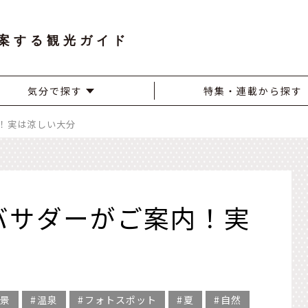
案する観光ガイド
気分で探す
特集・連載から探す
内！実は涼しい大分
ンバサダーがご案内！実
景
温泉
フォトスポット
夏
自然