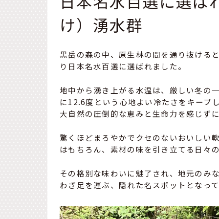
日本名水百選に選ば
け）湧水群
黒岳の森の中、原生林の間を通り抜ける
り日本名水百選に選ばれました。
地中から湧き上がる水温は、厳しい冬の
に12.6度という心地よい冷たさをキープ
大自然の圧倒的な恵みと生命力を感じず
驚くほどまろやかでクセのないおいしい
はもちろん、素材の味を引き立てる日々
その格別な味わいに魅了され、地元のみ
わざ足を運ぶ、隠れた名スポットとなって