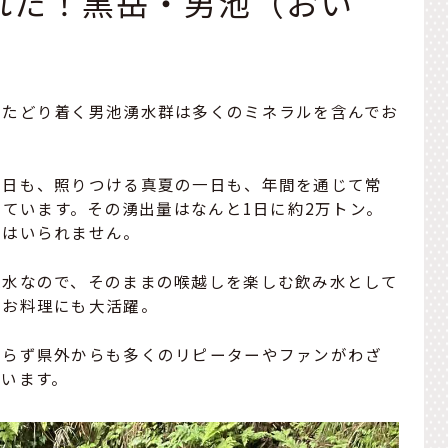
れた！黒岳・男池（おい
とたどり着く男池湧水群は多くのミネラルを含んでお
一日も、照りつける真夏の一日も、年間を通じて常
しています。その湧出量はなんと1日に約2万トン。
にはいられません。
軟水なので、そのままの喉越しを楽しむ飲み水として
のお料理にも大活躍。
ならず県外からも多くのリピーターやファンがわざ
います。