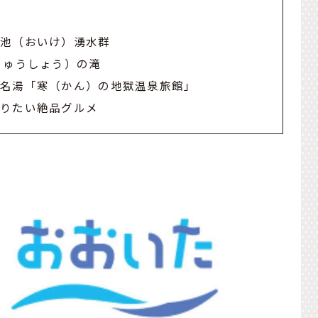
男池（おいけ）湧水群
りゅうしょう）の滝
の名湯「寒（かん）の地獄温泉旅館」
寄りたい絶品グルメ