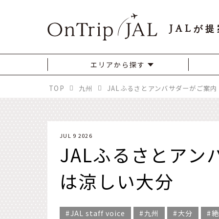
JAL
が提
エリアから探す
TOP
九州
JALふるさとアンバサダーがご案
JUL 9 2026
JALふるさとア
は涼しい大分
JAL staff voice
九州
大分
絶