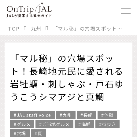
JAL
が提案する観光ガイド
TOP
九州
「マル秘」の穴場スポット！長崎地元民に愛される岩牡蠣・刺しゃぶ・戸石ゆうこうシマアジと真鯛
「マル秘」の穴場スポッ
ト！長崎地元民に愛される
岩牡蠣・刺しゃぶ・戸石ゆ
うこうシマアジと真鯛
JAL staff voice
九州
長崎
体験
グルメ
ご当地グルメ
海鮮
街歩き
穴場
夏