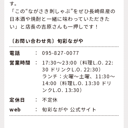
す。
「この“ながさき刺しゃぶ”をぜひ長崎県産の
日本酒や焼酎と一緒に味わっていただきた
い」と店長の吉原さんも一押しです！
〔お問い合わせ先〕旬彩ながや
電話
：
095-827-0077
営業時間
：
17:30〜23:00（料理L.O. 22:
30 ドリンクL.O. 22:30）
ランチ：火曜〜土曜、11:30〜
14:00（料理L.O. 13:30 ドリ
ンクL.O. 13:30）
定休日
：
不定休
web
：
旬彩ながや 公式サイト