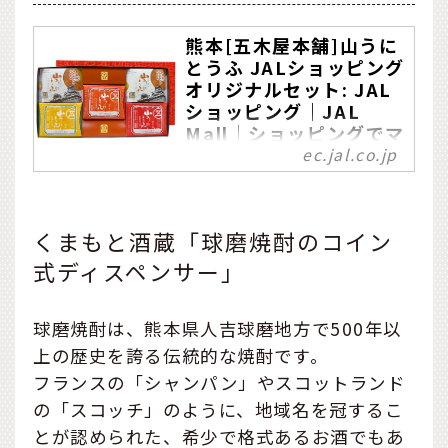
熊本[五木屋本舗]山うに
とうふ JALショッピング
オリジナルセット: JAL
ショッピング｜JAL
Mall｜ショッピングでマ
イルがたまる・つかえる
ec.jal.co.jp
九州産大豆と五木村の清冽
な天然水を使用した五木屋
独自の堅豆腐を秘伝味噌に
くまもと酒蔵「球磨焼酎のコイン
漬込みました。当社の人気4
式ディスペンサー」
種5個、JALショッピング限
定のセットです。
球磨焼酎は、熊本県人吉球磨地方で500年以
上の歴史を誇る伝統的な焼酎です。
フランスの「シャンパン」やスコットランド
の「スコッチ」のように、地域名を冠するこ
とが認められた、希少で格式あるお酒でもあ