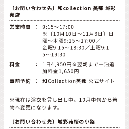
〔お問い合わせ先〕和collection 美都 城彩
苑店
営業時間
：
9:15〜17:00
※〔10月10日〜11月3日〕日
曜〜木曜9:15〜17:00／
金曜9:15〜18:30／土曜9:1
5〜19:30
料金
：
1日4,950円※翌朝まで一泊追
加料金1,650円
事前予約
：
和Collection美都 公式サイト
※現在は浴衣を貸し出し中。10月中旬から着
物へ変更になります。
〔お問い合わせ先〕城彩苑桜の小路