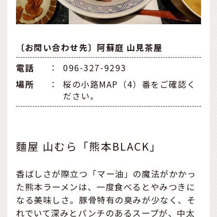
〔お問い合わせ先〕阿蘇庭 山見茶屋
電話
：
096-327-9293
場所
：
桜の小路MAP（4）番をご確認く
ださい。
麵屋 山むら「熊本BLACK」
香ばしさが際立つ「マー油」の魔法がかかっ
た熊本ラーメンは、一度食べるとやみつきに
なる美味しさ。豚骨特有の臭みが少なく、そ
れでいて深みとパンチのあるスープが、中太