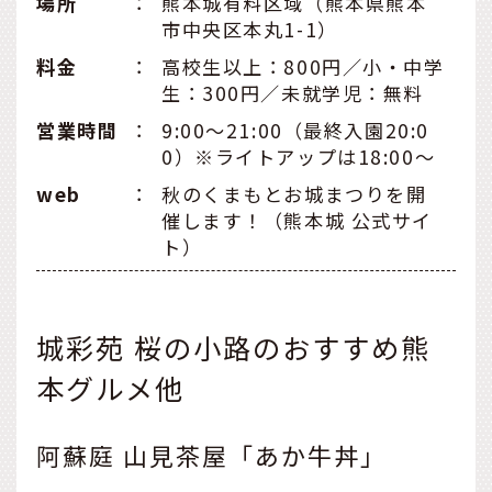
場所
：
熊本城有料区域（熊本県熊本
市中央区本丸1-1）
料金
：
高校生以上：800円／小・中学
生：300円／未就学児：無料
営業時間
：
9:00〜21:00（最終入園20:0
0）※ライトアップは18:00～
web
：
秋のくまもとお城まつりを開
催します！（熊本城 公式サイ
ト）
城彩苑 桜の小路のおすすめ熊
本グルメ他
阿蘇庭 山見茶屋「あか牛丼」