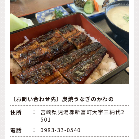
〔お問い合わせ先〕炭焼うなぎのかわの
住所
：
宮崎県児湯郡新富町大字三納代2
501
電話
：
0983-33-0540