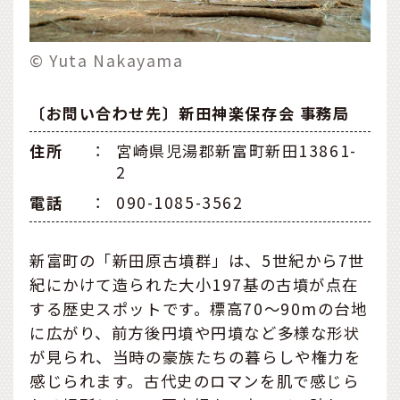
© Yuta Nakayama
〔お問い合わせ先〕新田神楽保存会 事務局
住所
：
宮崎県児湯郡新富町新田13861-
2
電話
：
090-1085-3562
新富町の「新田原古墳群」は、5世紀から7世
紀にかけて造られた大小197基の古墳が点在
する歴史スポットです。標高70～90mの台地
に広がり、前方後円墳や円墳など多様な形状
が見られ、当時の豪族たちの暮らしや権力を
感じられます。古代史のロマンを肌で感じら