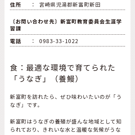
住所
：
宮崎県児湯郡新富町新田
〔お問い合わせ先〕新富町教育委員会生涯学
習課
電話
：
0983-33-1022
食：最適な環境で育てられた
「うなぎ」（養鰻）
新富町を訪れたら、ぜひ味わいたいのが「う
なぎ」です。
新富町はうなぎの養殖が盛んな地域として知
られており、きれいな水と温暖な気候がうな