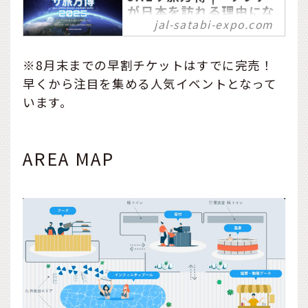
が日本を訪れる理由にな
jal-satabi-expo.com
る"
「JALサ旅万博」は、日本
全国・47都道府県の「サ
※8月末までの早割チケットはすでに完売！
旅」が一堂に集結する、今
早くから注目を集める人気イベントとなって
までにない地域体験型・サ
います。
ウナイベントです。様々な
企業や自治体と一緒に、日
本のサウナの未来を創造い
AREA MAP
たします。