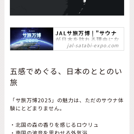
JALサ旅万博 | "サウナ
が日本を訪れる理由にな
jal-satabi-expo.com
る"
「JALサ旅万博」は、日本
全国・47都道府県の「サ
五感でめぐる、日本のととのい
旅」が一堂に集結する、今
までにない地域体験型・サ
旅
ウナイベントです。様々な
企業や自治体と一緒に、日
本のサウナの未来を創造い
「サ旅万博2025」の魅力は、ただのサウナ体
たします。
験にとどまりません。
・北国の森の香りを感じるロウリュ
・南国の波音を思わせる外気浴