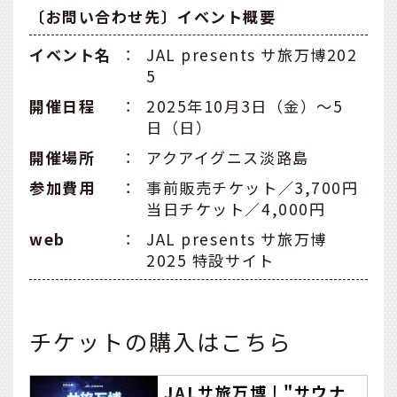
〔お問い合わせ先〕イベント概要
イベント名
：
JAL presents サ旅万博202
5
開催日程
：
2025年10月3日（金）〜5
日（日）
開催場所
：
アクアイグニス淡路島
参加費用
：
事前販売チケット／3,700円
当日チケット／4,000円
web
：
JAL presents サ旅万博
2025 特設サイト
チケットの購入はこちら
JALサ旅万博 | "サウナ