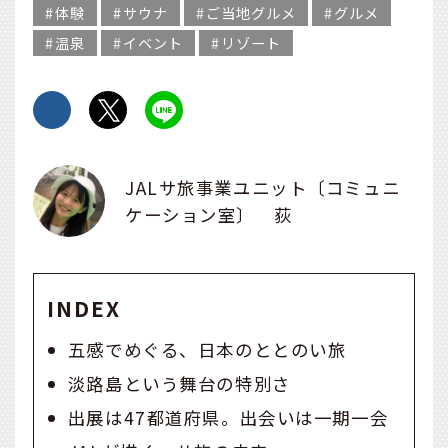
体験
サウナ
ご当地グルメ
グルメ
温泉
イベント
リゾート
JALサ旅事業ユニット〔コミュニ
ケーション室〕 荻
INDEX
五感でめぐる、日本のととのい旅
淡路島という舞台の特別さ
出展は47都道府県。出会いは一期一会