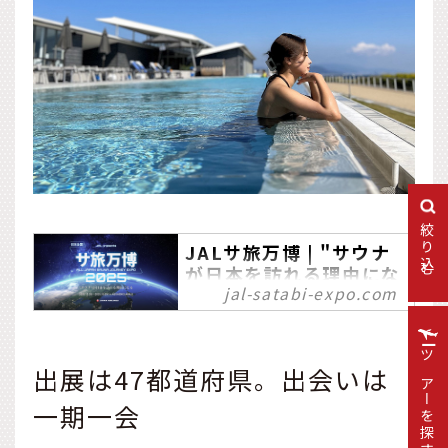
絞り込む
JALサ旅万博 | "サウナ
が日本を訪れる理由にな
jal-satabi-expo.com
る"
「JALサ旅万博」は、日本
全国・47都道府県の「サ
ツアーを探す
出展は47都道府県。出会いは
旅」が一堂に集結する、今
までにない地域体験型・サ
一期一会
ウナイベントです。様々な
企業や自治体と一緒に、日