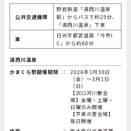
野岩鉄道「湯西川温泉
公共交通機関
駅」からバスで約25分、
「湯西川温泉」下車
日光宇都宮道路「今市I
車
C」から約60分
湯西川温泉
かまくら祭開催期間
：
2026年1月30日
（金）～3月1日
（日）
【沢口河川敷会
場】金曜・土曜・
日曜のみ開催
【平家の里会場】
毎日開催
住所
：
栃木県日光市湯西