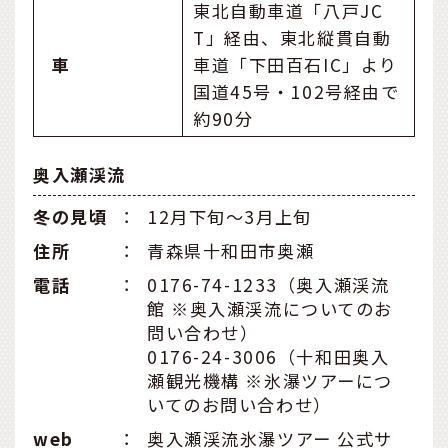
東北自動車道「八戸JC
T」経由、東北縦貫自動
車
車道「下田百石IC」より
国道45号・102号経由で
約90分
奥入瀬渓流
冬の見頃
：
12月下旬〜3月上旬
住所
：
青森県十和田市奥瀬
電話
：
0176-74-1233（奥入瀬渓流
館 ※奥入瀬渓流についてのお
問い合わせ）
0176-24-3006（十和田奥入
瀬観光機構 ※氷瀑ツアーにつ
いてのお問い合わせ）
web
：
奥入瀬渓流氷瀑ツアー 公式サ