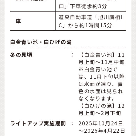
口」下車徒歩約3分
道央自動車道「旭川鷹栖I
車
C」から約1時間15分
白金青い池・白ひげの滝
冬の見頃
：
【白金青い池】11
月上旬〜11月中旬
※白金青い池で
は、11月下旬以降
は水面が凍り、青
色の水面は見られ
なくなります。
【白ひげの滝】12
月上旬～2月下旬
ライトアップ実施期間
：
2025年10月24日
～2026年4月22日