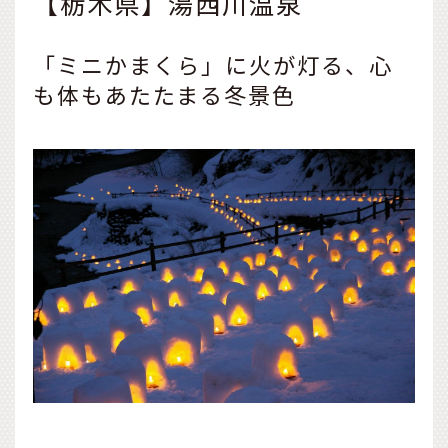
【栃木県】湯西川温泉
今回は、おでかけ好きな夫
婦やカップルに特におすす
めの、2人旅プランをご紹介
「ミニかまくら」に火が灯る、心
します。ご当地ラーメンの
も体もあたたまる冬景色
食べ比べを楽しんだり温泉
で日々の疲れを癒したり、2
人の仲が深まる魅力いっぱ
いの山形旅を楽しみましょ
う。