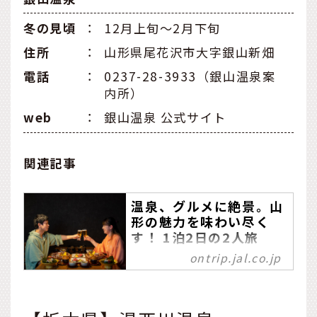
冬の見頃
：
12月上旬〜2月下旬
住所
：
山形県尾花沢市大字銀山新畑
電話
：
0237-28-3933（銀山温泉案
内所）
web
：
銀山温泉 公式サイト
関連記事
温泉、グルメに絶景。山
形の魅力を味わい尽く
す！ 1泊2日の2人旅
ontrip.jal.co.jp
蔵王山や最上川といった豊
かな自然や温泉に、ローカ
ルならではのグルメや文化
と見どころの多い山形県。