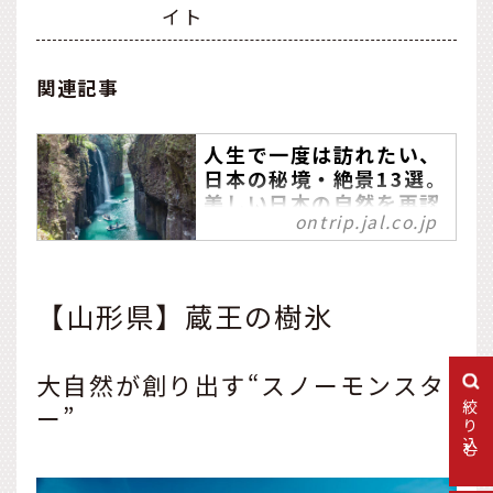
イト
関連記事
人生で一度は訪れたい、
日本の秘境・絶景13選。
美しい日本の自然を再認
ontrip.jal.co.jp
識する旅へ
北海道から九州まで、人生
で一度は訪れたい日本全国
【山形県】蔵王の樹氷
の絶景・秘境スポットをご
紹介。自然界隈の旅先とし
て、ぜひチェックしてくだ
大自然が創り出す“スノーモンスタ
さい。
絞り込む
ー”