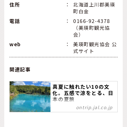
住所
：
北海道上川郡美瑛
町白金
電話
：
0166-92-4378
（美瑛町観光協
会）
web
：
美瑛町観光協会 公
式サイト
関連記事
真夏に触れたい10の文
化。五感で涼をとる、日
本の夏旅
ontrip.jal.co.jp
エアコンがないはるか昔か
ら、日本には涼をとるため
の文化が存在しています。