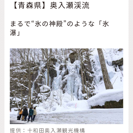
直接的に涼しいということ
【青森県】奥入瀬渓流
ではなく、情緒に涼しさを
求める風情の文化。味わい
や景観、音色や触れた感
まるで“氷の神殿”のような「氷
触、五感で楽しむ奥ゆかし
瀑」
い旅のご提案です。
提供：十和田奥入瀬観光機構