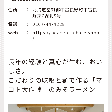
住所
：
北海道空知郡中富良野町中富良
野東7線北9号
電話
：
0167-44-4228
web
：
https://peacepan.base.shop
/
長年の経験と真心が生む、おい
しさ。
こだわりの味噌と麺で作る「マ
コト大作戦」のみそラーメン