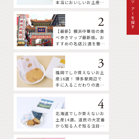
本当においしいお土産18
ツアーを探す
選
【最新】横浜中華街の食
べ歩きマップ最新版。お
すすめの名店21選を徹底
紹介！
福岡でしか買えないお土
産16選！ 博多駅周辺で
手に入るこだわりの逸品
をセレクト
北海道でしか買えないお
土産14選。道民の大定番
から知る人ぞ知る注目株
まで！