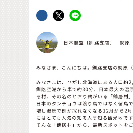
日本航空〔釧路支店〕 鍔原
みなさま、こんにちは。釧路支店の鍔原
みなさまは、ひがし北海道にある人口約2
釧路空港から車で約30分、日本最大の湿
る村、その名のとおり鶴がいる「鶴居村
日本のタンチョウは渡り鳥ではなく留鳥
増し湿原で餌が採れなくなる12月から2
にはとても人気の知る人ぞ知る観光地です
そんな「鶴居村」から、最新スポットを