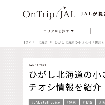
JAL
が提
エリアから探す
TOP
北海道
JAN 11 2023
ひがし北海道の小
チオシ情報を紹介
JAL staff voice
絶景
お酒
温