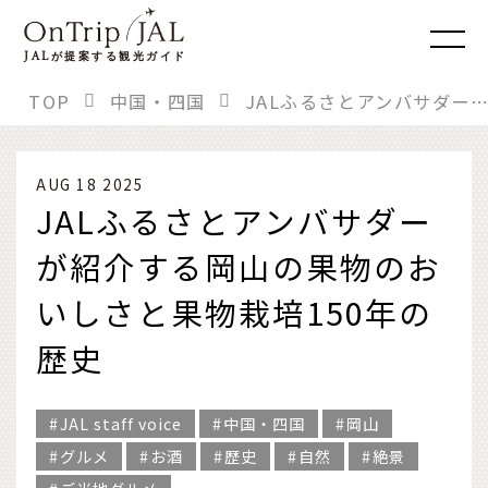
JAL
が提案する観光ガイド
TOP
中国・四国
JALふるさとアンバサダーが紹介する岡山の果物のおいしさと果物栽培150年の歴史
AUG 18 2025
JALふるさとアンバサダー
が紹介する岡山の果物のお
いしさと果物栽培150年の
歴史
JAL staff voice
中国・四国
岡山
グルメ
お酒
歴史
自然
絶景