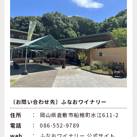
〔お問い合わせ先〕ふなおワイナリー
住所
：
岡山県倉敷市船穂町水江611-2
電話
：
086-552-9789
web
：
ふなおワイナリー 公式サイト