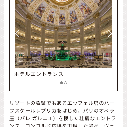
ランス
ホテルフロント
リゾートの象徴でもあるエッフェル塔のハー
フスケールレプリカをはじめ、パリのオペラ
座（パレ ガルニエ）を模した壮麗なエントラ
ンス、コンコルド広場を再現した噴水、ヴェ