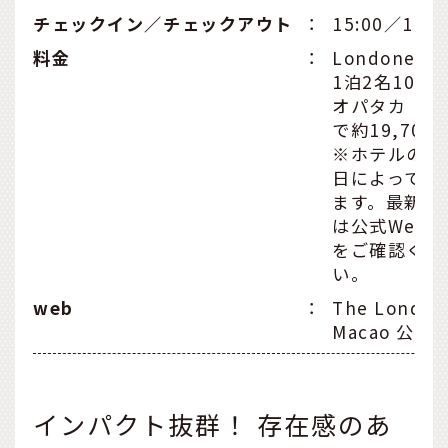
チェックイン／チェックアウト
：
15:00／11:0
料金
：
Londoner G
1泊2名1098
オパタカ（日
で約19,700
※ホテルの価
日によって変
ます。最新の
は公式Web
をご確認くだ
い。
web
：
The London
Macao 公式
インパクト抜群！ 存在感のあ