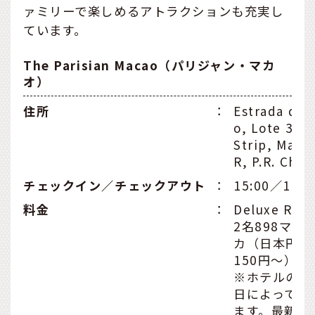
ァミリーで楽しめるアトラクションも充実し
ています。
The Parisian Macao（パリジャン・マカ
オ）
住所
：
Estrada do 
o, Lote 3, C
Strip, Maca
R, P.R. Chin
チェックイン／チェックアウト
：
15:00／11:0
料金
：
Deluxe Roo
2名898マカ
カ（日本円で約
150円〜）
※ホテルの価
日によって変
ます。最新の