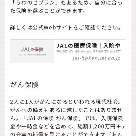
「うわのせプラン」もあるため、自分に合っ
た保険を選ぶことができます。
詳しくは公式Webサイトをご確認ください。
JALの医療保険 | 入院や
手術の思わぬ出費を幅広
jal-hoken.jal.co.jp
くカバー
JALマイレージ会員限定の
医療保険です。補償内容に
は、病気で入院した場合に
がん保険
入院日額1万円、所定の手術
や放射線治療を受けた時に
2人に1人ががんになるといわれる現代社会。
も保険金を受け取れ、退院
がんへの備えもあるに越したことはありませ
後の通院保険金などがあり
ます。
ん。「JALの保険 がん保険」では、入院保険
金や一時金などを含めて、総額1,200万円＋α
の充実の補償を受けることができます（あん