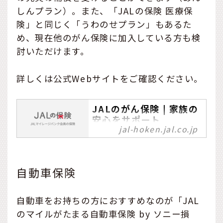
しんプラン）。また、「JALの保険 医療保
険」と同じく「うわのせプラン」もあるた
め、現在他のがん保険に加入している方も検
討いただけます。
詳しくは公式Webサイトをご確認ください。
JALのがん保険 | 家族の
安心をサポート
jal-hoken.jal.co.jp
JALマイレージ会員限定の
がん保険です。補償内容に
は、がんと診断確定された
ときに一時金100万円、日
自動車保険
数無制限で1日1万円の入院
保険金、所定の療養にかか
自動車をお持ちの方におすすめなのが「JAL
る費用を最大1,000万円補
のマイルがたまる自動車保険 by ソニー損
償するがん患者申出療養保