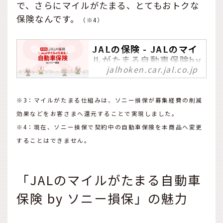
で、さらにマイルがたまる、とてもおトクな
保険なんです。
（※4）
JALの保険 - JALのマイ
ルがたまる自動車保険by
jalhoken.car.jal.co.jp
ソニー損保
JALの保険なら保険料のお
支払いで最大2,000マイル
※3：マイルがたまる仕組みは、ソニー損保が募集経費の削減
を付与します！簡単な質問
効果などをお客さまへ還元することで実現しました。
に答えるだけで保険料がす
※4：現在、ソニー損保で契約中の自動車保険を本商品へ変更
ぐわかる！
することはできません。
「JALのマイルがたまる自動車
保険 by ソニー損保」の魅力